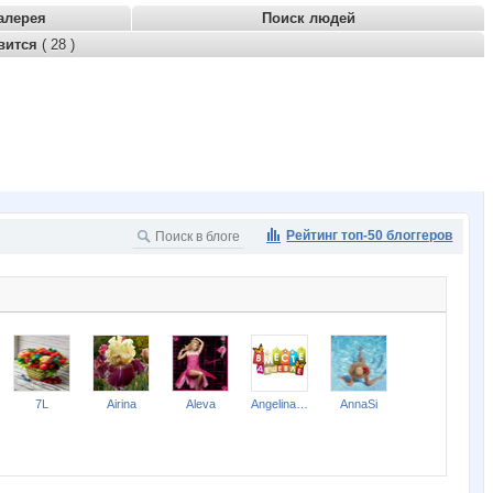
алерея
Поиск людей
вится
( 28 )
Рейтинг топ-50 блоггеров
7L
Airina
Aleva
Angelina2307
AnnaSi