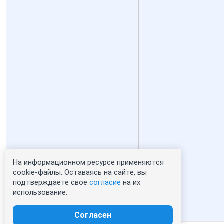
Shapula2009
Slasteni
adelnn
alens
cornflour
cvetuli
julia0802
kalinae2
На информационном ресурсе применяются
Статистика портрета:
cookie-файлы. Оставаясь на сайте, вы
lestia
lilunya
подтверждаете свое
согласие
на их
сейчас просматривают портрет - 0
использование.
зарегистрированные пользователи
посетившие портрет за 7 дней - 0
Согласен