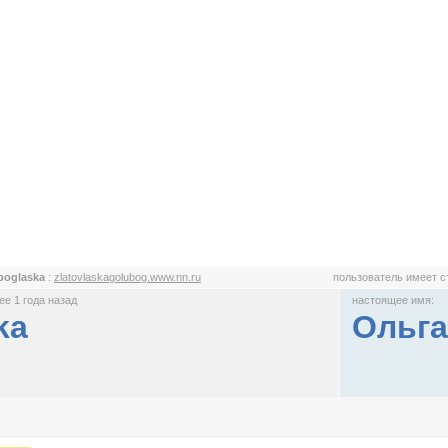
boglaska
:
zlatovlaskagolubog.www.nn.ru
пользователь имеет 
е 1 года назад
настоящее имя:
ka
Ольга