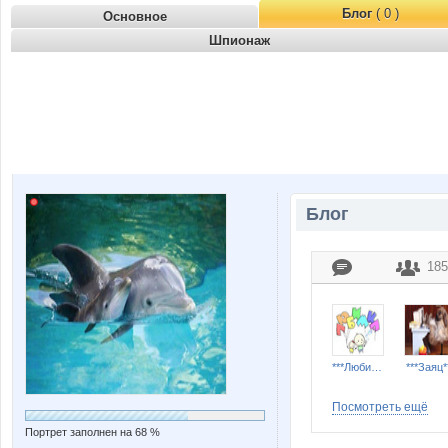
Блог
( 0 )
Основное
Шпионаж
Блог
185
***Любимка***
***Заяц*
Посмотреть ещё
Портрет заполнен на 68 %