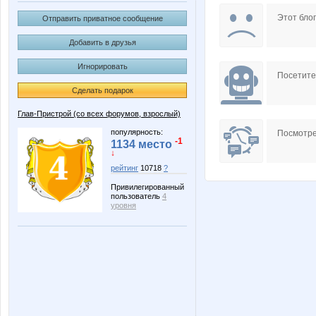
Annastasiay
B00lka
Этот блог
Отправить приватное сообщение
Добавить в друзья
Игнорировать
Irinabzina
Irisko
Посетит
Сделать подарок
Глав-Пристрой (со всех форумов, взрослый)
Lavanda*
Lenuik
популярность:
Посмотре
-1
1134 место
↓
рейтинг
10718
?
Привилегированный
Miledy
Modnits
пользователь
4
уровня
Nirkova
Nutka