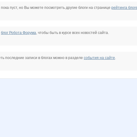
Beatrisa
Beliya
Butterfly85
Charmed Lady
Choly
Djuliya
 пока пуст, но Вы можете посмотреть другие блоги на странице
рейтинга блог
Jannetka
Janny-52
Julia1503
KateHok
Kathrin
KissNet
е
блог Робота Форума
, чтобы быть в курсе всех новостей сайта.
Lia85
Lissa*
Lolochka)
Lonza
Lusien
Lyolya5
ть последние записи в блогах можно в разделе
события на сайте
.
a
Mora
N@T@LK@
NADA77-77
Naatka
Nastya20
Nata1
OlPar
OlgaValerievna
Olushka)
Panfa!
Plaly
Princess Valkyrie