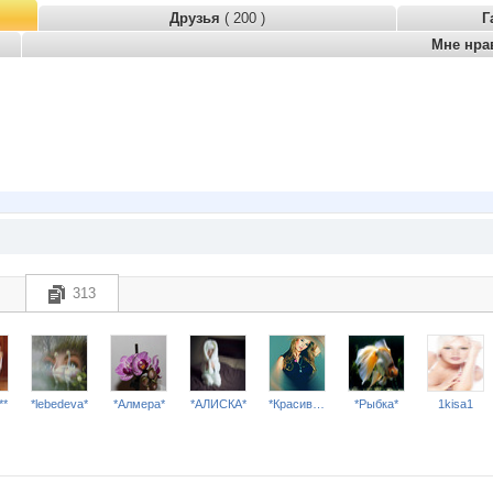
Друзья
( 200 )
Г
Мне нра
313
**
*lebedeva*
*Алмера*
*АЛИСКА*
*КрасиваЯ
*Рыбка*
1kisa1