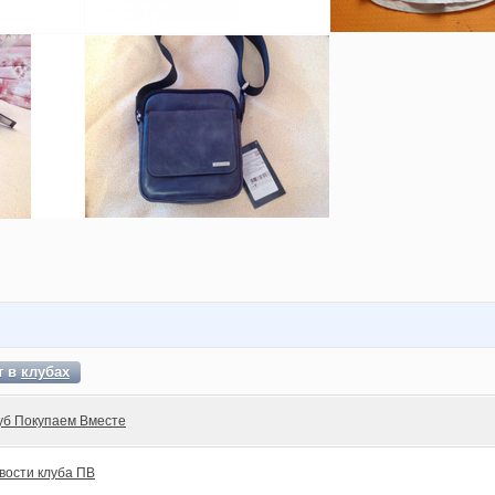
т в
клубах
уб Покупаем Вместе
вости клуба ПВ