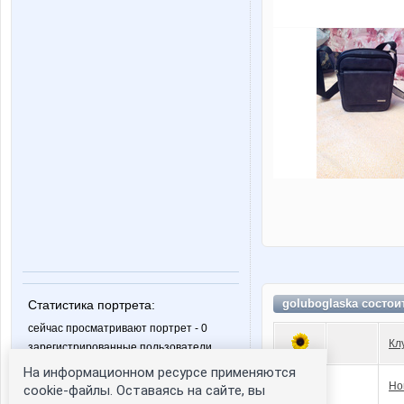
goluboglaska состои
Статистика портрета:
сейчас просматривают портрет - 0
Кл
зарегистрированные пользователи
посетившие портрет за 7 дней - 0
На информационном ресурсе применяются
Но
cookie-файлы. Оставаясь на сайте, вы