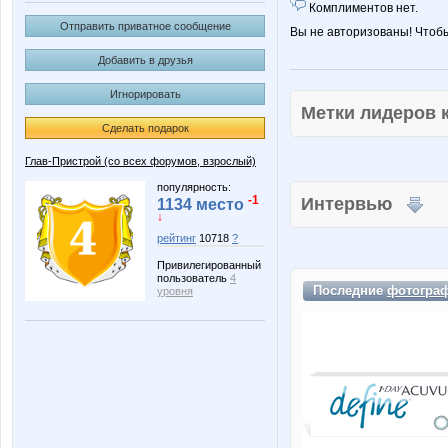
Комплиментов нет.
Отправить приватное сообщение
Вы не авторизованы! Чтоб
Добавить в друзья
Игнорировать
Метки лидеров
Сделать подарок
Глав-Пристрой (со всех форумов, взрослый)
популярность:
-1
Интервью
1134 место
↓
рейтинг
10718
?
Привилегированный
пользователь
4
Последние
фотогра
уровня