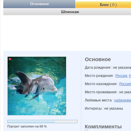
Основное
Блог
( 0 )
Шпионаж
Основное
Дата рождения : не указан
Место рождения :
Россия
,
Н
Место нахождения :
Россия
Место проживания : не ука
Любимые места :
набережн
Интересы : не указаны
Комплименты
Портрет заполнен на 68 %