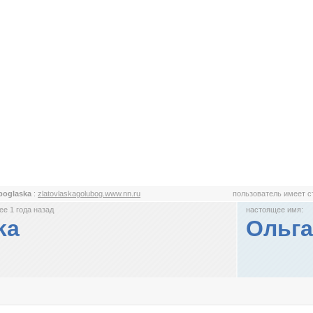
boglaska
:
zlatovlaskagolubog.www.nn.ru
пользователь имеет 
е 1 года назад
настоящее имя:
ka
Ольга