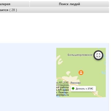
алерея
Поиск людей
вится
( 28 )
Работает на API 2ГИС
Лицензионное соглашение
Для корректной работы
Доехать с 2ГИС
Raster JS API нужен
ключ. Помощь:
api@2gis.ru